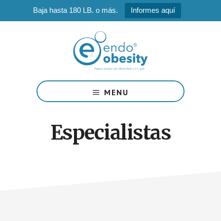
Baja hasta 180 LB. o más.
Informes aquí
Saltar
Saltar
al
al
contenido
pie
principal
de
página
Dr.
Dalio
MENU
Gomez
Especialistas