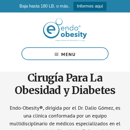
Baja hasta 180 LB. o más.
Informes aquí
Saltar
Saltar
al
al
contenido
pie
principal
de
página
Dr.
Dalio
MENU
Gomez
Cirugía Para La
Obesidad y Diabetes
Endo-Obesity®, dirigida por el Dr. Dalio Gómez, es
una clínica conformada por un equipo
multidisciplinario de médicos especializados en el